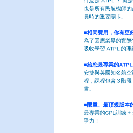
什麼是 ATPL ？
也是所有民航機師的
員時的重要關卡。
■
相同費用，你有更
為了因應業界的實際
吸收學習 ATPL 
■給您最專業的
ATP
安捷與英國知名航空訓
程，課程包含３階段
書。
■
限量、最頂規版本的
最專業的CPL訓練 
爭力！