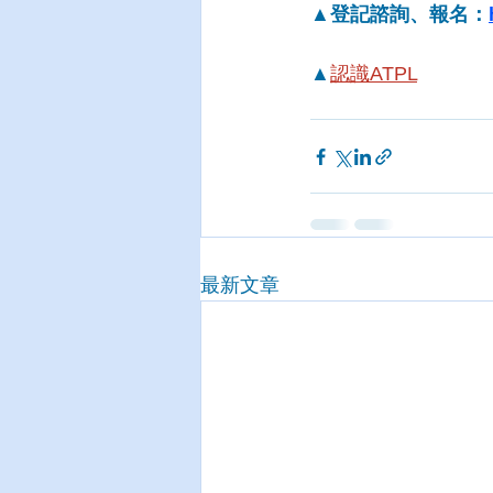
▲登記諮詢、報名：
▲
認識ATPL
最新文章