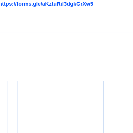
https://forms.gle/aKztuRif3dgkGrXw5