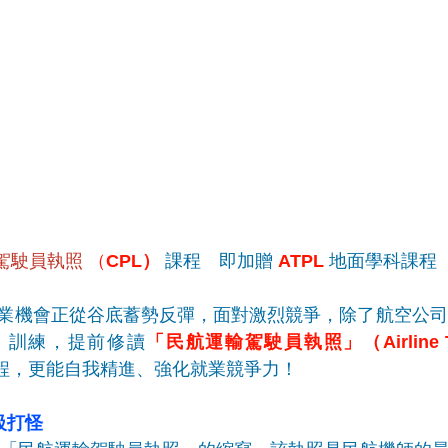
駕駛員執照
 （
CPL） 
課程　即加贈 
ATPL 
地面學科課程
業機會正從谷底蓄勢反彈，面對激烈競爭，除了航空公司
）訓練，提前修讀
「民航運輸駕駛員執照」（Airline Trans
程，更能自我精進、強化就業競爭力！
級打怪