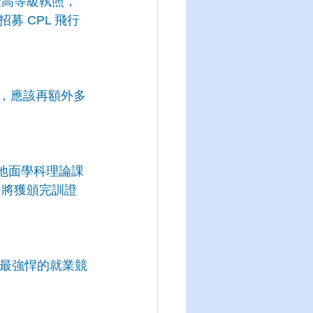
最高等級執照，
 CPL 飛行
外，應該再額外多
 地面學科理論課
，將獲頒完訓證
己最強悍的就業競