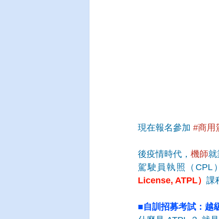
現在報名參加 
#商用
後疫情時代，
機師
就
駕駛員執照（CPL
License, ATPL）
課
■
自訓招募考試：越