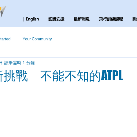
| English
認識安捷
最新消息
飛行訓練課程
訓
tarted
Your Community
日
讀畢需時 1 分鐘
新挑戰 不能不知的ATPL