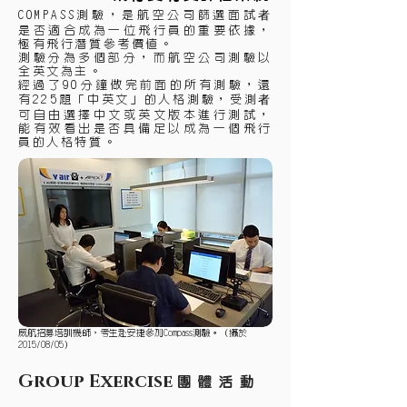
COMPASS測驗，是航空公司篩選面試者
是否適合成為一位飛行員的重要依據，
極有飛行潛質參考價值。
測驗分為多個部分，而航空公司測驗以
全英文為主。
經過了90分鐘做完前面的所有測驗，還
有225題「中英文」的人格測驗，受測者
可自由選擇中文或英文版本進行測試，
能有效看出是否具備足以成為一個飛行
員的人格特質。
威航招募培訓機師，考生赴安捷參加Compass測驗。（攝於
2015/08/05）
Group Exercise
團 體 活 動