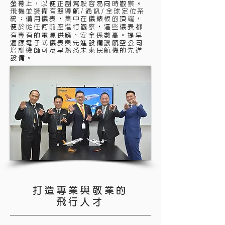
螢幕上，以便正副駕駛容易同時觀察。
飛機並裝備有雙導航/通訊/全球定位系
統；備用儀表，集中在儀錶板的頂端，
便於從任何前座進行觀察，這些儀表都
有專有的電源供應，安全係數高。
提早
適應電子式儀表與先進設備讓航空公司
培訓機師可及早熟悉未來民航機的先進
設備。
打造專業與敬業的
飛行人才