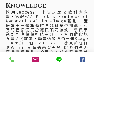
​Knowledge
採用Jeppesen 出版之原文教科書教
學，搭配FAA-Pilot's Handbook of
Aeronautical Knowledge輔助，確
保學生完整掌握所有飛航基礎知識，並
同時直接使用台灣民航局法規，學員畢
業即可直接接軌航空公司。各個階段地
面學科考試前，學員必須通過三個Stage
Check與一個Oral Test，學員於任何
階段Failed超過兩次將開TRB評估是否
適合繼續受訓。換言之，能於安捷畢業
的學員，皆擁有紮實且深厚的基礎飛航
知識
。
Skills
我們嚴格要求自己的學員，平常的訓練
不只是應付考試時的底標，而是要求學
員每一步，每一個操作皆須達到最高標
準。使用標準的ICAO無線電術語，建立
符合國際民航規範之通話能力與水準。
使用G1000航電，更貼近民航機的航
電，更早熟悉玻璃座艙儀表交互檢查的
方式，減少與民航機操作環境的落差。
另外在商用飛航駕駛訓練階段更提早融
入PM、PF的觀念以及Standard Call-
out，讓學員在訓練階段就能落實未來駕
駛艙內的工作環境，以利融入未來民航