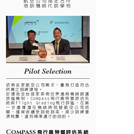
航空公司指定合作
培訓機師代訓學校
Pilot Selection
依照各家航空公司需求，量身打造符合
所需之訓練課程。
安捷為全台首家採用世界通用機師篩選
評鑑機制，Compass飛行員特質評估系
統與Flight Grading飛行評鑑，在第
一步選擇潛在機師時就替航空公司把
關，確保後續受訓結訓率，減少訓練資
源耗費，達到精準選才的目的。
Compass
飛行員特質評估系統