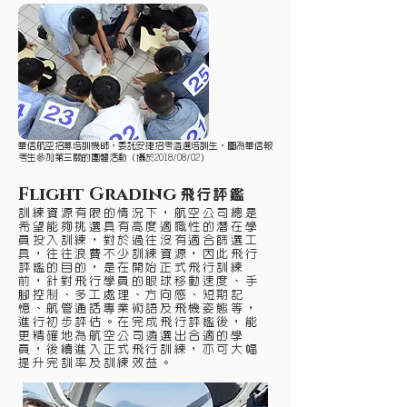
華信航空招募培訓機師，委託安捷招考遴選培訓生，圖為華信報
考生參加第三關的團體活動（攝於2018/08/02）
Flight Grading
飛行評鑑
訓練資源有限的情況下，航空公司總是
希望能夠挑選具有高度適職性的潛在學
員投入訓練，對於過往沒有適合篩選工
具，往往浪費不少訓練資源，因此飛行
評鑑的目的，是在開始正式飛行訓練
前，針對飛行學員的眼球移動速度、手
腳控制、多工處理、方向感、短期記
憶、航管通話專業術語及飛機姿態等，
進行初步評估。在完成飛行評鑑後，能
更精確地為航空公司遴選出合適的學
員，後續進入正式飛行訓練，亦可大幅
提升完訓率及訓練效益。