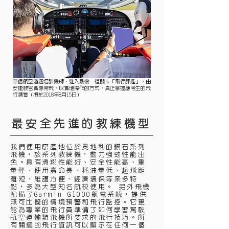
華信航空遴選培訓機師，進入最後一道關卡「飛行評鑑」，由
安捷教官實際帶飛，以實地操作的方式，真正掌握應考生的飛
行潛質（攝於2018年8月15日）
​最安全先進的教練機型
我們使用原產地位於奧地利的鑽石系列
飛機，該系列教練機，動力強勁性能出
色。具有滑翔性能好、安全性能高、重
量輕、使用壽命長、耗油量低、起飛距
離短、維護方便、經濟環保等眾多特
點，多為大型知名航校使用。 另外飛機
配備了Garmin G1000航電系統，提供
無可比擬的情境預警和飛行監控。
它更
能為專業的飛行員準備了如何學習駕駛
航空運輸類飛機所要求的飛行技巧。所
有關鍵的飛行資訊可以顯示在任何一個