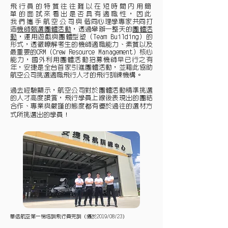
飛行員的特質往往難以在短時間內用簡
單的面試來看出是否具有適職性，因此
我們攜手航空公司與
偕同心理學專家共同打
造
機師甄選團體活動
，透過舉辦一整天的
團體活
動
，運用遊戲與團體型塑（Team Building）的
形式，透徹瞭解考生的機師適職能力、素質以及
最重要的CRM（Crew Resource Management）核心
能力，
國外利用團體活動招募機師早已行之有
年，安捷是全台首家引進團體活動，並藉此協助
航空公司挑選適職飛行人才的飛行訓練機構。
過去經驗顯示，航空公司對於團體活動精準挑選
的人才高度讚賞，飛行學員上線後表現出的團結
合作、專業與嚴謹的態度都有優於過往的選材方
式所挑選出的學員！
華信航空第一梯培訓飛行員完訓（攝於2019/08/23）