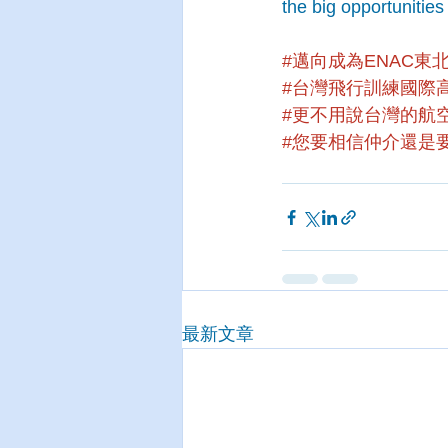
the big opportunities 
#邁向成為ENAC東
#台灣飛行訓練國際
#更不用說台灣的航
#您要相信仲介還是
最新文章