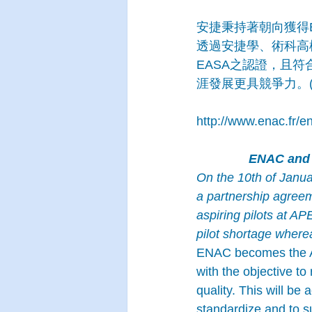
安捷秉持著朝向獲得
透過安捷學、術科高
EASA之認證，且
涯發展更具競爭力。(201
http://www.enac.fr/e
ENAC and A
On the 10th of Janua
a partnership agreeme
aspiring pilots at A
pilot shortage where
ENAC becomes the APE
with the objective t
quality. This will be
standardize and to s