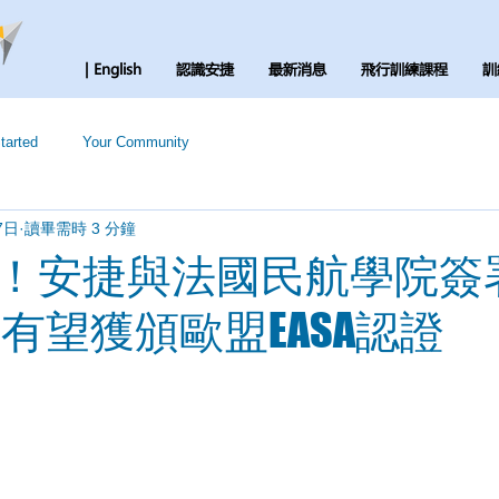
| English
認識安捷
最新消息
飛行訓練課程
訓
tarted
Your Community
7日
讀畢需時 3 分鐘
！安捷與法國民航學院簽
員有望獲頒歐盟EASA認證