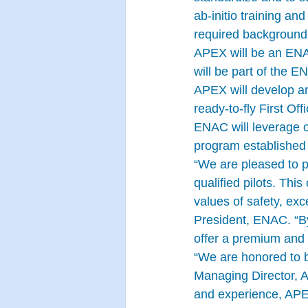
ab-initio training an
required backgroun
APEX will be an ENA
will be part of the E
APEX will develop an
ready-to-fly First Off
ENAC will leverage o
program established 
“We are pleased to p
qualified pilots. Thi
values of safety, exc
President, ENAC. “B
offer a premium and 
“We are honored to 
Managing Director, 
and experience, APEX