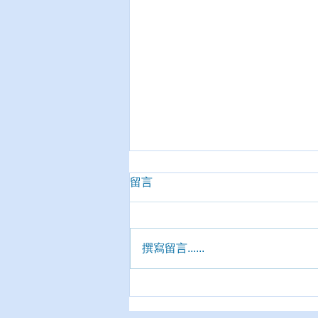
留言
撰寫留言......
攜手注入飛航新血 安捷培訓
虎航機師人數創歷年之最