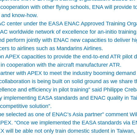
d cooperation with other flying schools, ENA will provide t
d and know-how.
C center under the EASA ENAC Approved Training Orga
NAC worldwide network of excellence for an-initio training
d perform jointly with ENAC new capacities to deliver h
icers to airlines such as Mandarins Airlines.
n APEX capacities to provide the end-to-end ATR pilot 
in cooperation with the aircraft manufacturer ATR.
artner with APEX to meet the industry booming demand f
s collaboration is being built on solid ground as we share
ellence and efficiency in pilot training” said Philippe Cre
y implementing EASA standards and ENAC quality in Tai
competitive solution”.
be selected as one of ENAC’s Asia partner” comment Wi
APEX. “Once we implemented the EASA standards via E
 will be able not only train domestic student in Taiwan, 