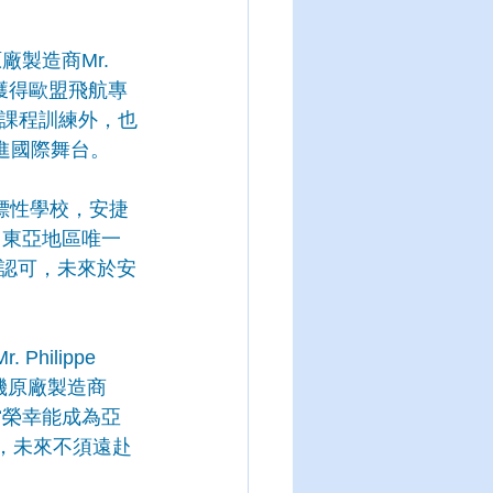
製造商Mr. 
朝向獲得歐盟飛航專
照課程訓練外，也
進國際舞台。
區航空指標性學校，安捷
cy）東亞地區唯一
認可，未來於安
ilippe 
飛機原廠製造商
捷相當榮幸能成為亞
，未來不須遠赴