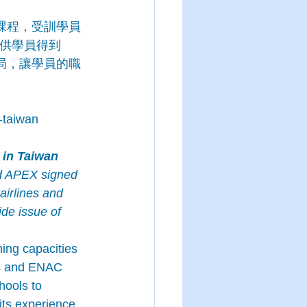
課程，受訓學員
提供學員得到
局，讓學員的職
-taiwan
 in Taiwan
nd APEX signed 
airlines and 
de issue of 
ing capacities 
ds and ENAC 
hools to 
its experience 