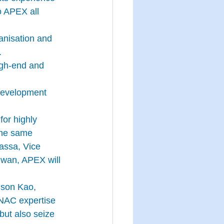
o APEX all 
nisation and 
.
igh-end and 
development 
or highly 
 the same 
bassa, Vice 
wan, APEX will 
lson Kao, 
NAC expertise 
but also seize 