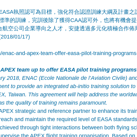
EASA執照認可為目標，強化符合認證訓練大綱及計畫之
標準的訓練，完訓後除了獲得CAA認可外，也將有機會
符合航空公司企業導向之人才，安捷透過多元化積極合作佈
8/01/17)
n/enac-and-apex-team-offer-easa-pilot-training-programs
PEX team up to offer EASA pilot training programs
ry 2018, ENAC (Ecole Nationale de l’Aviation Civile) a
nt to provide an integrated ab-initio training solution to 
PEX, Taiwan. This agreement will help address the worldwi
as the quality of training remains paramount.
X strategic and reference partner to enhance its train
o reach and maintain the required level of EASA standar
 achieved through tight interactions between both flying sc
upervise the APEX flight training organisation. Based on 