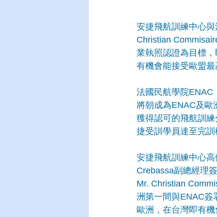
安捷飛航訓練中心與法
Christian C
業執照認證為目標，
有機會能接受歐盟最
法國民航學院ENAC（Éco
將朝成為ENAC及歐洲航空
獲得認可的飛航訓練
捷受訓學員達至完訓
安捷飛航訓練中心高健祐
Crebassa副總
Mr. Christia
洲第一間與ENAC
歐洲，在台灣即有機