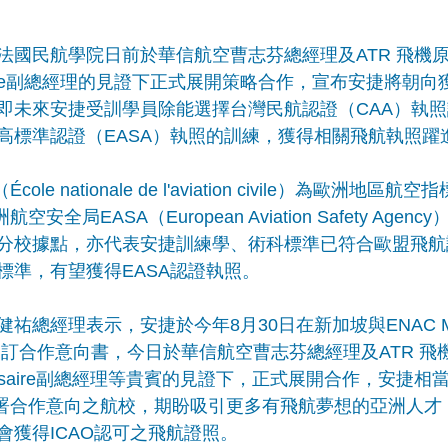
國民航學院日前於華信航空曹志芬總經理及ATR 飛機原廠
ommisaire副總經理的見證下正式展開策略合作，宣布安捷將
即未來安捷受訓學員除能選擇台灣民航認證（CAA）執
高標準認證（EASA）執照的訓練，獲得相關飛航執照躍
le nationale de l'aviation civile）為歐洲地
安全局EASA（European Aviation Safety Agen
分校據點，亦代表安捷訓練學、術科標準已符合歐盟飛航
標準，有望獲得EASA認證執照。
總經理表示，安捷於今年8月30日在新加坡與ENAC Mr. Ph
經理簽訂合作意向書，今日於華信航空曹志芬總經理及ATR 
n Commisaire副總經理等貴賓的見證下，正式展開合作，安
簽署合作意向之航校，期盼吸引更多有飛航夢想的亞洲人才
會獲得ICAO認可之飛航證照。