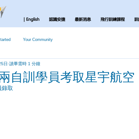
| English
認識安捷
最新消息
飛行訓練課程
訓
tarted
Your Community
25日
讀畢需時 1 分鐘
兩自訓學員考取星宇航空
員錄取 