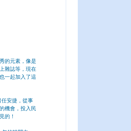
秀的元素，像是
上雜誌等，現在
也一起加入了這
續留任安捷，從事
的機會，投入民
見的！