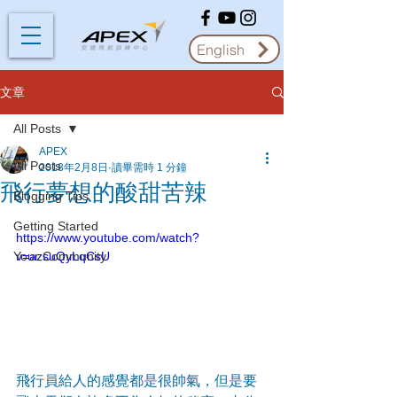
English
文章
All Posts
APEX
All Posts
2018年2月8日
讀畢需時 1 分鐘
飛行夢想的酸甜苦辣
Blogging Tips
Getting Started
https://www.youtube.com/watch?
Your Community
v=azsuQyLqCsU
飛行員給人的感覺都是很帥氣，但是要