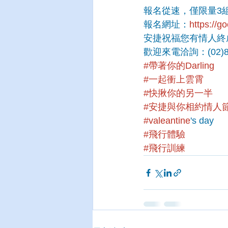
報名從速，僅限量3
報名網址：
https://
安捷祝福您有情人終
歡迎來電洽詢：(02)87
#帶著你的Darling
#一起衝上雲霄
#快揪你的另一半
#安捷與你相約情人
#valeantine
's day
#飛行體驗
#飛行訓練