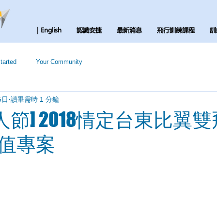
| English
認識安捷
最新消息
飛行訓練課程
訓
tarted
Your Community
5日
讀畢需時 1 分鐘
人節] 2018情定台東比翼
值專案