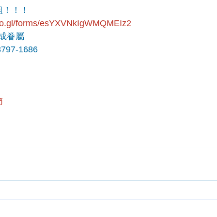
組！！！
goo.gl/forms/esYXVNkIgWMQMEIz2
成眷屬
97-1686
節