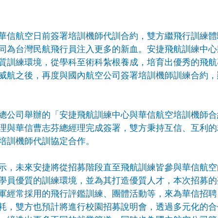
華信航空日前簽署培訓機師代訓合約，雙方繼飛行訓練體
同為台灣民航飛行員注入更多的新血。安捷飛航訓練中心
質訓練環境，從學科至術科紮根養成，培育出優秀的飛航
威航之後，再度與國內航空公司簽署培訓機師訓練合約，
總公司舉辦的「安捷飛航訓練中心與華信航空培訓機師合
理與華信曹志芬總經理完成簽署，雙方秉持互信、互利的
培訓機師代訓協定合作。
示，未來安捷將從招募階段直至飛航訓練皆參與華信航空
學員優質的訓練環境，並為其打造優質人才，本次招募的
軍經常採用的飛行評鑑訓練、團體活動等，來為華信招聘
耗，雙方也預計將進行校園招募說明會，透過多元化的合