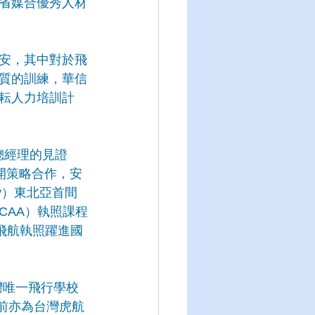
省媒合優秀人材
安，其中對於飛
質的訓練，華信
耘人力培訓計
e副總經理的見證
）正式展開策略合作，安
ncy）東北亞首間
CAA）執照課程
飛航執照躍進國
灣唯一飛行學校
日前亦為台灣虎航