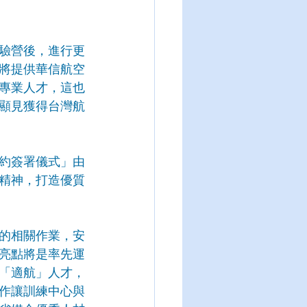
驗營後，進行更
將提供華信航空
專業人才，這也
顯見獲得台灣航
約簽署儀式」由
精神，打造優質
的相關作業，安
亮點將是率先運
「適航」人才，
作讓訓練中心與