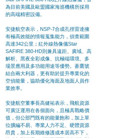
為目前美國及歐盟國家海巡機構所採用
的高端精密設備。
安捷航空表示，NSP-7合成孔徑雷達擁
有極高效能的情報蒐集能力，偵查範圍
高達342公里；紅外線熱像儀Star 
SAFIRE 380-HD則兼具遠距、廣域、高
解析、黑夜全彩成像、抗極端環境、多
場景應用及多功能用途等優勢。蒼鷹號
結合兩大利器，更有助於提升專業化的
空偵能量，協助優化海面及地面人員作
業效率。
安捷航空董事長高健祐表示，飛航資源
可廣泛運用在各個面向，且極具戰略價
值，但公部門既有的能量飽和，加上單
位擴編不易、專業人力不足、硬體資源
昂貴，加上長期維修護成本居高不下，