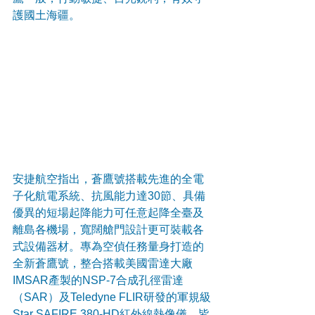
護國土海疆。
安捷航空指出，蒼鷹號搭載先進的全電
子化航電系統、抗風能力達30節、具備
優異的短場起降能力可任意起降全臺及
離島各機場，寬闊艙門設計更可裝載各
式設備器材。專為空偵任務量身打造的
全新蒼鷹號，整合搭載美國雷達大廠
IMSAR產製的NSP-7合成孔徑雷達
（SAR）及Teledyne FLIR研發的軍規級
Star SAFIRE 380-HD紅外線熱像儀，皆