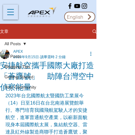
English
文章
All Posts
APEX
All Posts
2023年9月15日
讀畢需時 2 分鐘
安捷航空攜手國際大廠打造
Blogging Tips
「蒼鷹號」 助陣台灣空中
Getting Started
偵察能量
Your Community
2023年台北國際航太暨國防工業展今
（14）日至16日在台北南港展覽館舉
行。專門培育我國飛航駕駛人才的安捷
航空，進軍普通航空產業，以嶄新面貌
現身本屆國際航太展，集結航空器、雷
達及紅外線製造商聯手打造蒼鷹號，聚