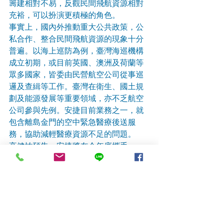
籌建相對不易，反觀民間飛航資源相對
充裕，可以扮演更積極的角色。
事實上，國內外推動重大公共政策，公
私合作、整合民間飛航資源的現象十分
普遍。以海上巡防為例，臺灣海巡機構
成立初期，或目前英國、澳洲及荷蘭等
眾多國家，皆委由民營航空公司從事巡
邏及查緝等工作。臺灣在衛生、國土規
劃及能源發展等重要領域，亦不乏航空
公司參與先例。安捷目前業務之一，就
包含離島金門的空中緊急醫療後送服
務，協助減輕醫療資源不足的問題。
高健祐預告，安捷將在今年底攜手
IMSAR進行首次試飛，相信蒼鷹號可以
扮演多元任務平台角色，並搭配頂尖紅
外線及雷達供應商提供的技術資源，幫
助重要施政的推動，並且提供最經濟、
最務實、最具效益的選擇。