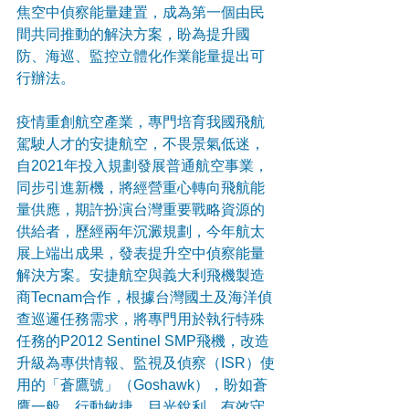
焦空中偵察能量建置，成為第一個由民
間共同推動的解決方案，盼為提升國
防、海巡、監控立體化作業能量提出可
行辦法。
疫情重創航空產業，專門培育我國飛航
駕駛人才的安捷航空，不畏景氣低迷，
自2021年投入規劃發展普通航空事業，
同步引進新機，將經營重心轉向飛航能
量供應，期許扮演台灣重要戰略資源的
供給者，歷經兩年沉澱規劃，今年航太
展上端出成果，發表提升空中偵察能量
解決方案。安捷航空與義大利飛機製造
商Tecnam合作，根據台灣國土及海洋偵
查巡邏任務需求，將專門用於執行特殊
任務的P2012 Sentinel SMP飛機，改造
升級為專供情報、監視及偵察（ISR）使
用的「蒼鷹號」（Goshawk），盼如蒼
鷹一般，行動敏捷、目光銳利，有效守