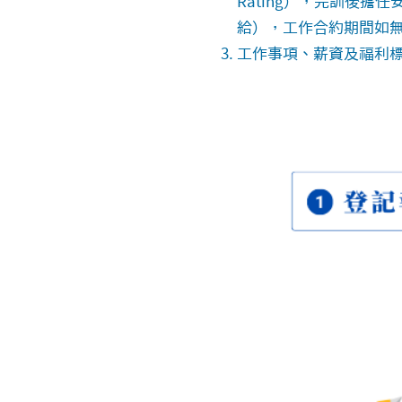
Rating），完訓後擔
給），工作合約期間如
工作事項、薪資及福利