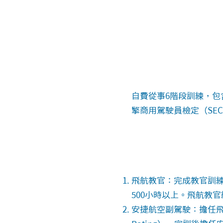
自費從事6階段訓練，包
擎商用駕駛員檢定（SEC
飛航教官：完成教官訓
500小時以上。飛航教官
安捷航空副駕駛：擔任飛航