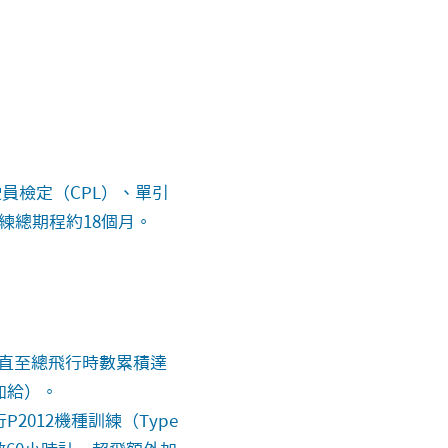
員檢定（CPL）、單引
訓練總期程約18個月。
直至總飛行時數累積達
加給）。
012機種訓練（Type