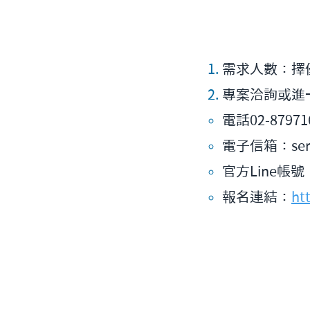
需求人數：擇
專案洽詢或進
電話02-87971
電子信箱：
se
官方Line帳號
報名連結：
ht