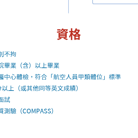
​資格
別不拘
院畢業（含）以上畢業
醫中心體檢，符合「航空人員甲類體位」標準
0分以上（或其他同等英文成績）
面試
測驗（COMPASS）