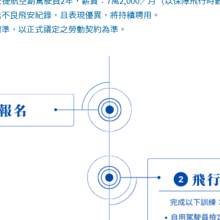
任安捷航空副駕駛員2年，薪資：7萬2,000／月（以保障飛行
無不良飛安紀錄，且表現優異，將持續聘用。
標準，以正式議定之勞動契約為準。