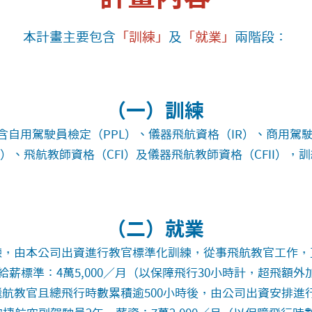
本計畫主要包含
「訓練」
及
「就業」
兩階段：
（一）訓練
含自用駕駛員檢定（PPL）、儀器飛航資格（IR）、商用駕駛
）、飛航教師資格（CFI）及儀器飛航教師資格（CFII），
（二）就業
練，由本公司出資進行教官標準化訓練，從事飛航教官工作，
給薪標準：4萬5,000／月（以保障飛行30小時計，超飛額外
教官且總飛行時數累積逾500小時後，由公司出資安排進行P2