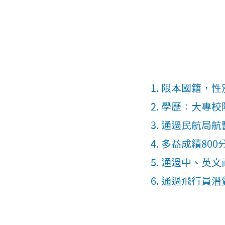
限本國籍，性
學歷：大專校
通過民航局航
多益成績80
通過中、英文
通過飛行員潛質