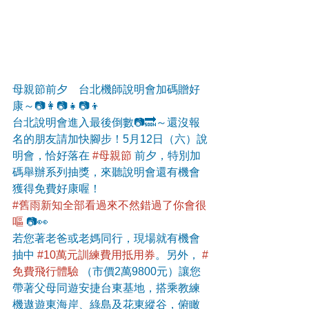
母親節前夕　台北機師說明會加碼贈好
康～📷👩📷👧📷👦 
台北說明會進入最後倒數📷🔜～還沒報
名的朋友請加快腳步！5月12日（六）說
明會，恰好落在 
#母親節
 前夕，特別加
碼舉辦系列抽獎，來聽說明會還有機會
獲得免費好康喔！
#舊雨新知全部看過來不然錯過了你會很
嘔
 📷👀
若您著老爸或老媽同行，現場就有機會
抽中 
#10萬元訓練費用抵用券
。另外， 
#
免費飛行體驗
 （市價2萬9800元）讓您
帶著父母同遊安捷台東基地，搭乘教練
機遨遊東海岸、綠島及花東縱谷，俯瞰