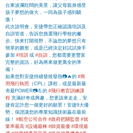
台東波瀾壯闊的美景，讓父母親身感受
孩子夢想的偉大，一同為孩子感到驕
傲！
此次說明會，安捷帶您正確認識培訓及
自訓管道，告訴您挑選飛行學校的撇
步。快來打開視野，不論您的夢想只有
簡單的雛形，或是已經決定好試試身手
參加 
#培訓
 或 
#自訓
，您都需要更豐富
完整的資訊，好為將來做更萬全的準
備！
如果您對安捷持續發燒發熱📷🔥的 
#商
用飛行執照
（CPL）課程，或是最新最
夯最POWER📷💪的 
#飛行教官訓練課
程
 充滿好奇或興趣，您更該來走走，安
捷肯定許您一個更好的願景！安捷9大優
勢，保證讓您的專業知識技術贏在最前
線！ 
#航空公司合作
#政府把關監督
#就
業率最高
#設備最棒
#師資最優
#環境最