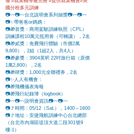
優
#就業輔導最完善
#提供就業機會
#美
國分校多元訓練
📷〰️📷〰️台北說明會系列抽獎📷〰️📷〰️
📷✨帶爸爸or媽媽：
📷🎁首獎：商用駕駛訓練執照（CPL）
訓練課程10萬元抵用劵（可轉讓），2名
📷🎁貳獎：免費飛行體驗（市價2萬
9,800），2組（1組2人，共4人）
📷🎁參獎：3904英呎 22吋旅行箱（原價
1萬2,800），2名
📷🎁肆獎：1,000元全聯禮券，2名
📷✨人人有機會：
📷🎁飛機儀表海報
📷🎁飛行紀錄簿（logbook）
📷〰️📷〰️說明會資訊📷〰️📷〰️
📷🚩時間：05/12（Sat.），1400～1600
📷🚩地址：安捷飛航訓練中心台北總部
（台北市內湖區堤頂大道二段301號9
樓-1）