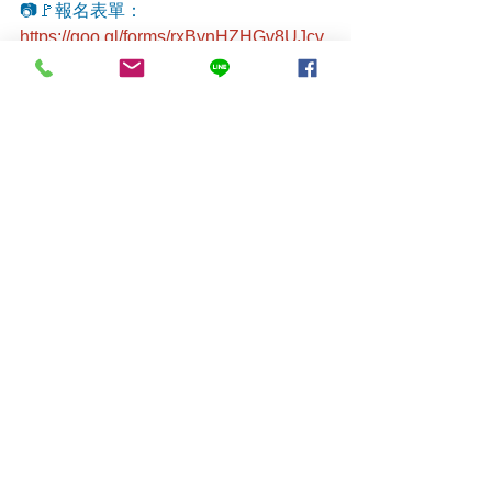
📷🚩報名表單：
https://goo.gl/forms/rxBynHZHGv8UJcv
u1
查看全部
最新文章