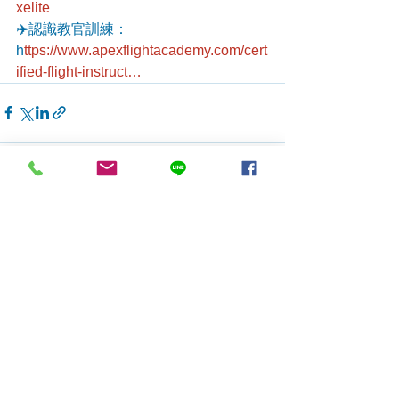
xelite
✈️認識教官訓練：
h
ttps://www.apexflightacademy.com/cert
ified-flight-instruct…
查看全部
最新文章