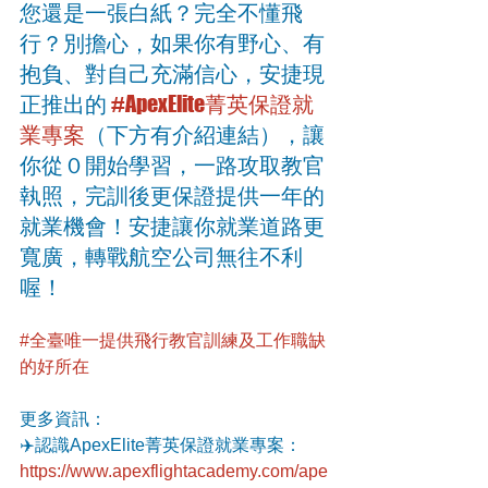
您還是一張白紙？完全不懂飛
行？別擔心，如果你有野心、有
抱負、對自己充滿信心，安捷現
正推出的 
#ApexElite菁英保證就
業專案
（下方有介紹連結），讓
你從０開始學習，一路攻取教官
執照，完訓後更保證提供一年的
就業機會！安捷讓你就業道路更
寬廣，轉戰航空公司無往不利
喔！
#全臺唯一提供飛行教官訓練及工作職缺
的好所在
更多資訊：
✈️認識ApexElite菁英保證就業專案：
https://www.apexflightacademy.com/ape