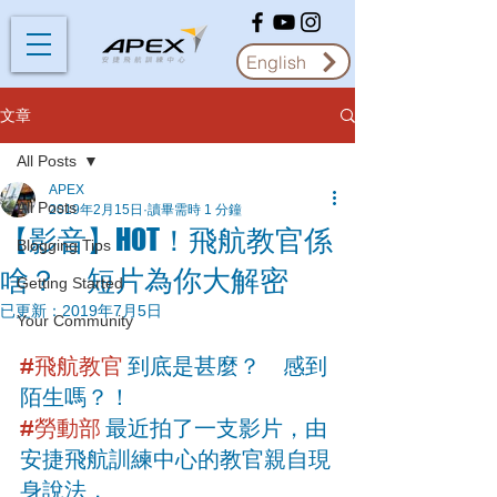
English
文章
All Posts
APEX
All Posts
2019年2月15日
讀畢需時 1 分鐘
【影音】HOT！飛航教官係
Blogging Tips
啥？ 短片為你大解密
Getting Started
已更新：
2019年7月5日
Your Community
#飛航教官
 到底是甚麼？　感到
陌生嗎？！
#勞動部
 最近拍了一支影片，由
安捷飛航訓練中心的教官親自現
身說法，