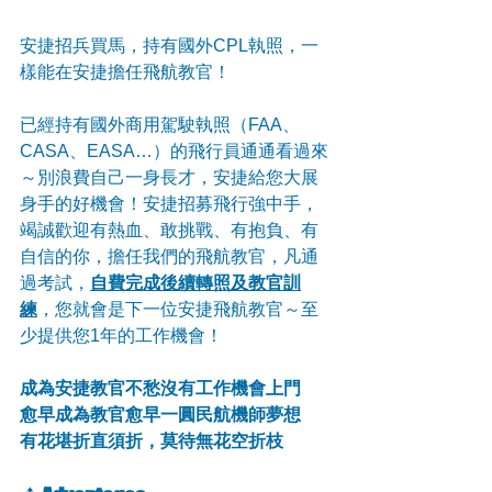
安捷招兵買馬，持有國外CPL執照，一
樣能在安捷擔任飛航教官！
已經持有國外商用駕駛執照（FAA、
CASA、EASA…）的飛行員通通看過來
～別浪費自己一身長才，安捷給您大展
身手的好機會！安捷招募飛行強中手，
竭誠歡迎有熱血、敢挑戰、有抱負、有
自信的你，擔任我們的飛航教官，凡通
過考試，
自費完成後續轉照及教官訓
練
，您就會是下一位安捷飛航教官～至
少提供您1年的工作機會！
成為安捷教官不愁沒有工作機會上門
愈早成為教官愈早一圓民航機師夢想
有花堪折直須折，莫待無花空折枝