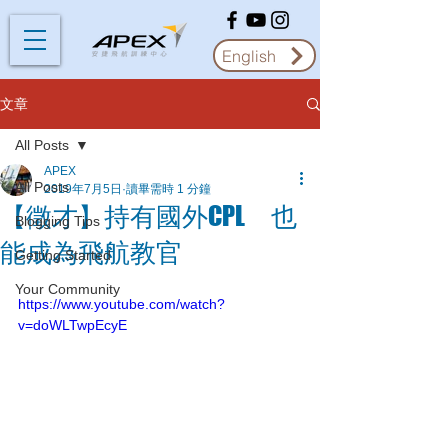
English
文章
All Posts
APEX
All Posts
2019年7月5日
讀畢需時 1 分鐘
【徵才】持有國外CPL 也
Blogging Tips
能成為飛航教官
Getting Started
Your Community
https://www.youtube.com/watch?
v=doWLTwpEcyE