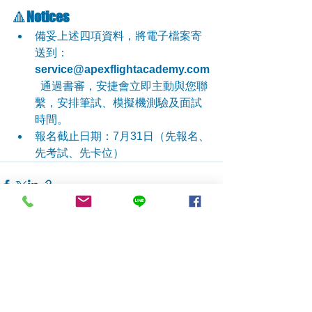
🔺
Notices
️備妥上述四項資料，將電子檔案寄
送到：
service@apexflightacademy.com
  通過書審，安捷會立即主動與您聯
繫，安排筆試、模擬機測驗及面試
時間。
報名截止日期：7月31日（先報名、
先考試、先卡位）
查看全部
最新文章