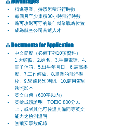
🔺
Advantages
️精進專業、持續累積飛行時數
️每個月至少累積30小時飛行時數
️進可攻退可守的最佳就業戰略位置
成為航空公司首選人才
🔺
Documents for Application
️中文簡歷（必備下列10項資料）：
1.大頭照、2.姓名、3.手機電話、4.
電子信箱、5.出生年月日、6.最高學
歷、7.工作經驗、8.畢業的飛行學
校、9.學飛起迄時間、10.商用駕駛
執照影本
️英文自傳（600字以內）
️英檢成績證明：TOEIC 800分以
上，或者其他可佐證具備同等英文
能力之檢測證明
️無飛安事故紀錄