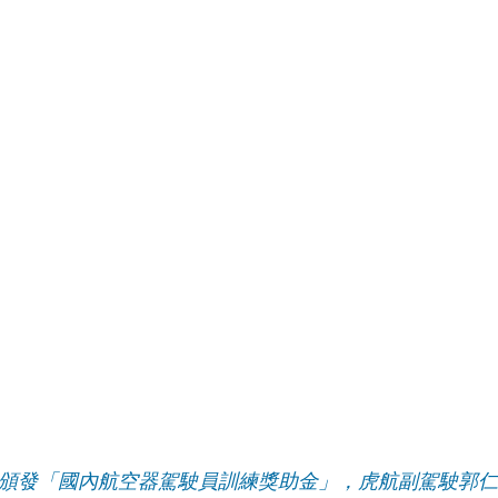
日頒發「國內航空器駕駛員訓練獎助金」，虎航副駕駛郭仁