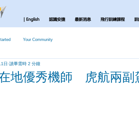
| English
認識安捷
最新消息
飛行訓練課程
訓
tarted
Your Community
11日
讀畢需時 2 分鐘
在地優秀機師 虎航兩副