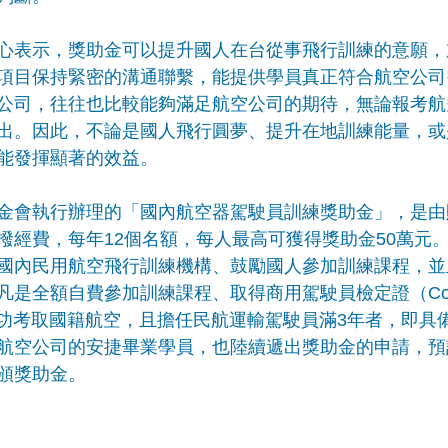
心表示，獎助金可以提升國人在台從事飛行訓練的意願，
項目保持緊密的溝通聯繫，能提供學員真正符合航空公司
公司，往往也比較能夠滿足航空公司的期待，無論報考航
出。因此，不論是國人飛行圓夢、提升在地訓練能量，或
能發揮顯著的效益。
金會執行辦理的「國內航空器駕駛員訓練獎助金」，是由
撥經費，每年12個名額，每人最高可獲得獎助金50萬元
國內民用航空飛行訓練機構、鼓勵國人參加訓練課程，並
全額自費參加訓練課程、取得商用駕駛員檢定證（Commerci
PL）、成功考取國籍航空，且擔任民航運輸駕駛員滿3年者，即
航空公司的安捷畢業學員，也陸續遞出獎助金的申請，預
頒獎助金。