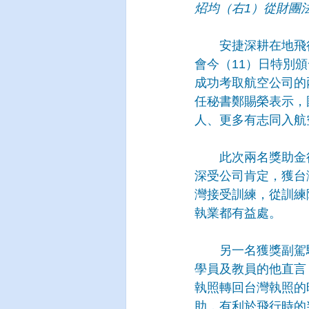
炤均（右1）從財團
　　安捷深耕在地飛
會今（11）日特別頒
成功考取航空公司的
任秘書鄭賜榮表示，
人、更多有志同入航
　　此次兩名獎助金
深受公司肯定，獲台
灣接受訓練，從訓練
執業都有益處。
　　另一名獲獎副駕
學員及教員的他直言
執照轉回台灣執照的
助，有利於飛行時的