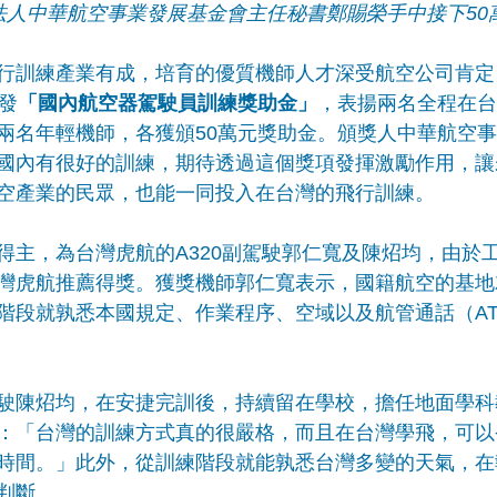
法人中華航空事業發展基金會主任秘書鄭賜榮手中接下50
行訓練產業有成，培育的優質機師人才深受航空公司肯定
發
「國內航空器駕駛員訓練獎助金」
，表揚兩名全程在台
兩名年輕機師，各獲頒50萬元獎助金。頒獎人中華航空
國內有很好的訓練，期待透過這個獎項發揮激勵作用，讓
空產業的民眾，也能一同投入在台灣的飛行訓練。
得主，為台灣虎航的A320副駕駛郭仁寬及陳炤均，由於
灣虎航推薦得獎。獲獎機師郭仁寬表示，國籍航空的基地
階段就孰悉本國規定、作業程序、空域以及航管通話（A
駛陳炤均，在安捷完訓後，持續留在學校，擔任地面學科
：「台灣的訓練方式真的很嚴格，而且在台灣學飛，可以
時間。」此外，從訓練階段就能孰悉台灣多變的天氣，在
判斷。