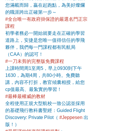
您滿載而歸，贏在起跑點，為美好燦爛
的職涯跨出正確第一步～
#全台唯一有政府掛保證的嚴選名門正宗
課程
初學者務必一開始就要走在正確的學習
道路上，安捷是您唯一值得信任的學飛
夥伴，我們每一門課程都有民航局
（CAA）的認可！
#一刀未剪的完整版免費課程
上課時間周1至周5，早上0930到下午
1630，為期4周，共80小時。免費聽
講，內容不打折，教官傾囊相授，給您
cp值最高、最紮實的學習！
#最棒最權威的教材
全程使用正規大型航校一致公認並採用
的基礎飛行教科書聖經：Guided Flight 
Discovery: Private Pilot（ 
#Jeppesen
 出
版！）