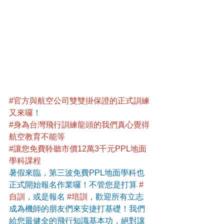
#官方與航空公司雙雙掛保證的正式訓練
又來囉
！
#身為台灣飛行訓練龍頭的我們真心覺得
航空教育不能等
#讓您免費聆聽市價12萬3千元PPL地面
學科課程
暑假來臨，第三波免費PPL地面學科也
正式開始報名作業囉！不管您是打算 
#
自訓
，或是報名 
#培訓
，歡迎所有立志
成為機師的朋友們來安捷打基礎！我們
給您最健全的飛行知識基本功，絕對讓