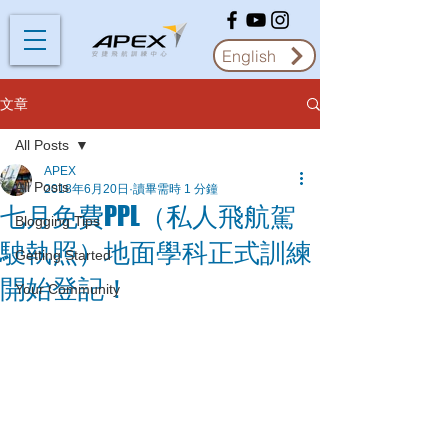
English
文章
All Posts
APEX
All Posts
2018年6月20日
讀畢需時 1 分鐘
七月免費PPL（私人飛航駕
Blogging Tips
駛執照）地面學科正式訓練
Getting Started
開始登記！
Your Community