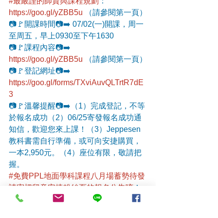
#最嚴謹的師資與課程規劃
：
https://goo.gl/yZBB5u
 （請參閱第一頁）
📷🚩開課時間📷➡️ 07/02(一)開課，周一
至周五，早上0930至下午1630
📷🚩課程內容📷➡️ 
https://goo.gl/yZBB5u
 （請參閱第一頁）
📷🚩登記網址📷➡️ 
https://goo.gl/forms/TXviAuvQLTrtR7dE
3
📷🚩溫馨提醒📷➡️（1）完成登記，不等
於報名成功（2）06/25寄發報名成功通
知信，歡迎您來上課！（3）Jeppesen
教科書需自行準備，或可向安捷購買，
一本2,950元。（4）座位有限，敬請把
握。
#免費PPL地面學科課程八月場蓄勢待發
請密切留意安捷粉絲頁的報名公告唷
！